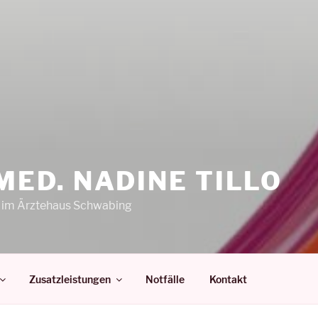
MED. NADINE TILLO
n im Ärztehaus Schwabing
Zusatzleistungen
Notfälle
Kontakt