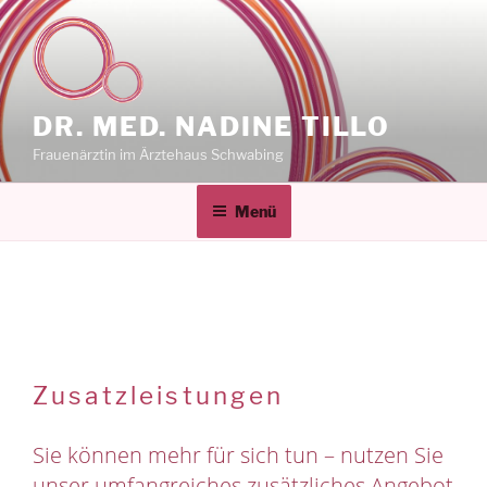
Zum
Inhalt
springen
DR. MED. NADINE TILLO
Frauenärztin im Ärztehaus Schwabing
Menü
Zusatzleistungen
Sie können mehr für sich tun – nutzen Sie
unser umfangreiches zusätzliches Angebot