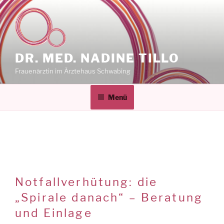
Zum
Inhalt
springen
DR. MED. NADINE TILLO
Frauenärztin im Ärztehaus Schwabing
Menü
Notfallverhütung: die
„Spirale danach“ – Beratung
und Einlage